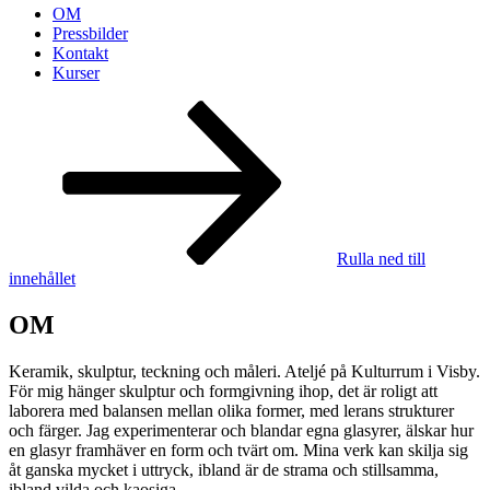
OM
Pressbilder
Kontakt
Kurser
Rulla ned till
innehållet
OM
Keramik, skulptur, teckning och måleri. Ateljé på Kulturrum i Visby.
För mig hänger skulptur och formgivning ihop, det är ­roligt att
laborera med balansen mellan olika former, med lerans strukturer
och färger. Jag ­experimenterar och blandar egna glasyrer, älskar hur
en glasyr ­framhäver en form och tvärt om. Mina verk kan skilja sig
åt ganska mycket i uttryck, ibland är de strama och stillsamma,
ibland vilda och kaosiga.